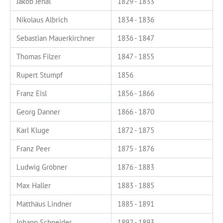
Jakob Jenal
1829 - 1833
Nikolaus Albrich
1834 - 1836
Sebastian Mauerkirchner
1836 - 1847
Thomas Filzer
1847 - 1855
Rupert Stumpf
1856
Franz Eisl
1856 - 1866
Georg Danner
1866 - 1870
Karl Kluge
1872 - 1875
Franz Peer
1875 - 1876
Ludwig Gröbner
1876 - 1883
Max Haller
1883 - 1885
Matthäus Lindner
1885 - 1891
Johann Schneider
1892 - 1893